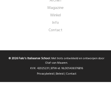
Archief
Magazine
Winkel
Info
Contact
© 2026 Falo's Italiaanse School
. Met trots ontwikkeld en ontworpen door
Olaf van Maaren.
KVK: 42025231 | BTW-id: NL005438376B16
Privacybeleid
|
Beleid
|
Contact